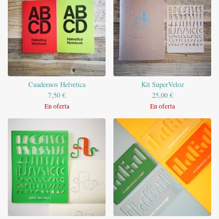
Cuadernos Helvetica
Kit SuperVeloz
7,50
€
25,00
€
En oferta
En oferta