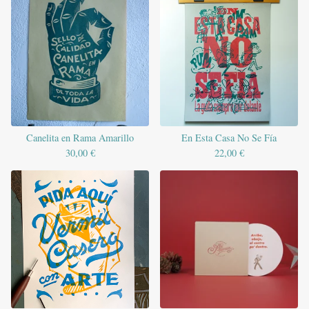
Canelita en Rama Amarillo
En Esta Casa No Se Fía
30,00
€
22,00
€