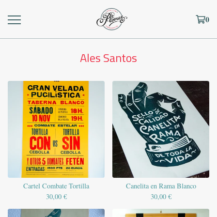
0
Ales Santos
Cartel Combate Tortilla
Canelita en Rama Blanco
30,00
€
30,00
€