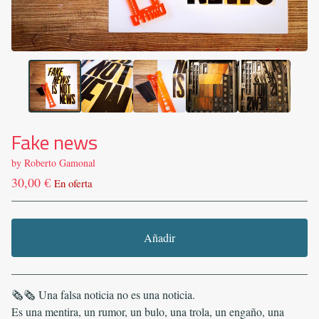
Fake news
by Roberto Gamonal
30,00
€
En oferta
Añadir
Ver carrito
🗞️🗞️ Una falsa noticia no es una noticia.
Es una mentira, un rumor, un bulo, una trola, un engaño, una